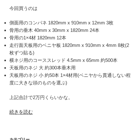
今回買うのは
側面用のコンパネ 1820mm x 910mm x 12mm 3枚
骨用の垂木 40mm x 30mm x 1820mm 24本
骨用の1×4材 1820mm 12本
走行面天板用のベニヤ板 1820mm x 910mm x 4mm 8枚(2
枚ずつ貼る)
横ネジ用のコーススレッド 4.5mm x 65mm 約500本
天板用のネジ 大 約300本垂木用
天板用のネジ 小 約50本 1×4材用(ベニヤから貫通しない程
度に大きな頭のものを選ぶ)
上記合計で2万円くらいかな。
“【工
続きを読む
作
記
録
カテゴリー