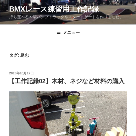
コ
BMXレース練習用工作記録
ン
持ち運べる木製パンプトラックやスタートゲートを作りました。
テ
ン
ツ
メニュー
へ
ス
キ
タグ:
島忠
ッ
プ
投
2013年10月17日
稿
【工作記録02】木材、ネジなど材料の購入
日: