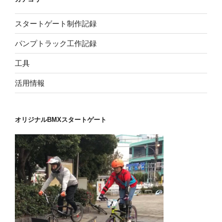
02】
木
スタートゲート制作記録
材、
ネ
パンプトラック工作記録
ジ
な
工具
ど
活用情報
材
料
の
オリジナルBMXスタートゲート
購
入”
の