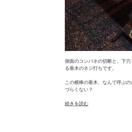
側面のコンパネの切断と、下穴
る垂木のネジ打ちです。
この横棒の垂木、なんて呼ぶの
づらくない？
“【工
続きを読む
作
記
録
06】