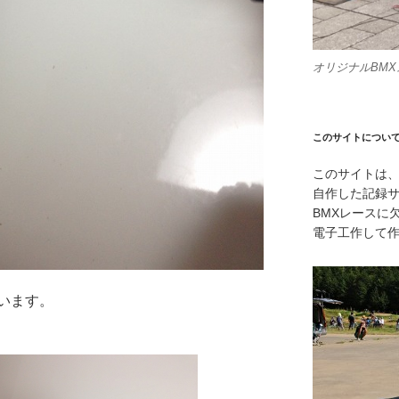
オリジナルBM
このサイトについ
このサイトは、
自作した記録
BMXレースに
電子工作して
います。