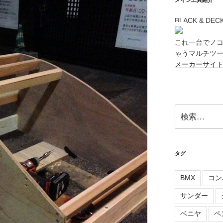
メイン工具紹介
BLACK & DE
これ一台でノ
ゃうマルチツール
メーカーサイ
検
索:
タグ
BMX
コン
サンダー
ベニヤ
ペ