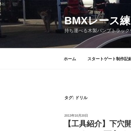
コ
ン
テ
BMXレース
ン
持ち運べる木製パンプトラック
ツ
へ
ス
キ
ホーム
スタートゲート制作記
ッ
プ
タグ:
ドリル
投
2013年10月20日
稿
【工具紹介】下穴
日: