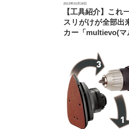
投
2013年10月18日
横
稿
【工具紹介】これ
日:
棒
スリがけが全部出
の
垂
カー「multievo
木
の
組
み
立
て
ネ
ジ
打
ち”
の