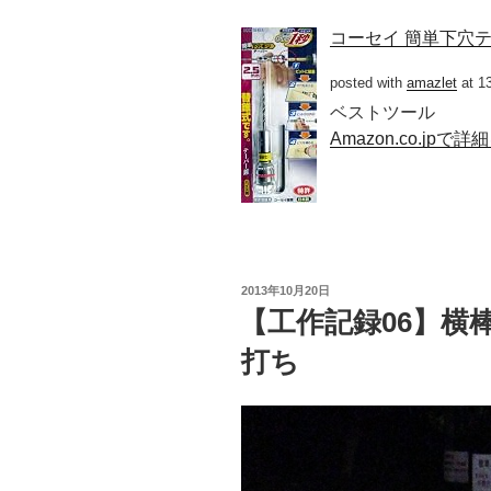
コーセイ 簡単下穴テーパ
posted with
amazlet
at 1
ベストツール
Amazon.co.jpで
投
2013年10月20日
稿
【工作記録06】横
日:
打ち