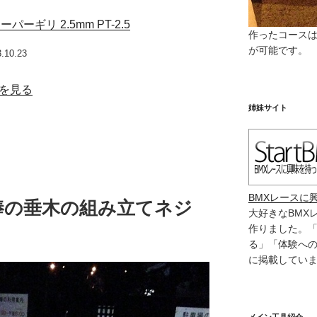
ーギリ 2.5mm PT-2.5
作ったコース
が可能です。
3.10.23
詳細を見る
姉妹サイト
BMXレースに
棒の垂木の組み立てネジ
大好きなBMX
作りました。
る」「体験へ
に掲載してい