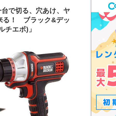
一台で切る、穴あけ、ヤ
来る！ ブラック&デッ
(マルチエボ)」