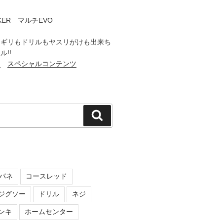
CKER マルチEVO
コギリもドリルもヤスリがけも出来ち
!!
ト
スペシャルコンテンツ
検
索
パネ
コースレッド
ジグソー
ドリル
ネジ
ンキ
ホームセンター