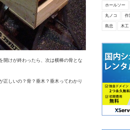
ホールソー
丸ノコ
作
島忠
木工
を開けが終わったら、次は横棒の骨とな
が正しいの？骨？垂木？垂木ってわかり