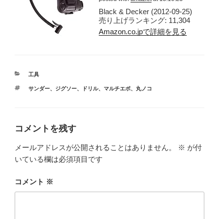
Black & Decker (2012-09-25)
売り上げランキング: 11,304
Amazon.co.jpで詳細を見る
カ
工具
テ
タ
サンダー
、
ジグソー
、
ドリル
、
マルチエボ
、
丸ノコ
ゴ
グ
リ
ー
コメントを残す
メールアドレスが公開されることはありません。
※
が付
いている欄は必須項目です
コメント
※