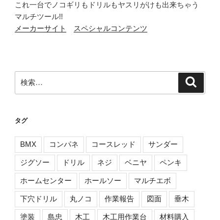
これ一台でノコギリもドリルもヤスリがけも出来ちゃう
マルチツール!!
メーカーサイト
スペシャルコンテンツ
検
検
索
索:
タグ
BMX
コンパネ
コースレッド
サンダー
ジグソー
ドリル
ネジ
ベニヤ
ペンキ
ホームセンター
ホールソー
マルチエボ
下穴ドリル
丸ノコ
作業報告
図面
垂木
塗装
島忠
木工
木工用作業台
材料購入