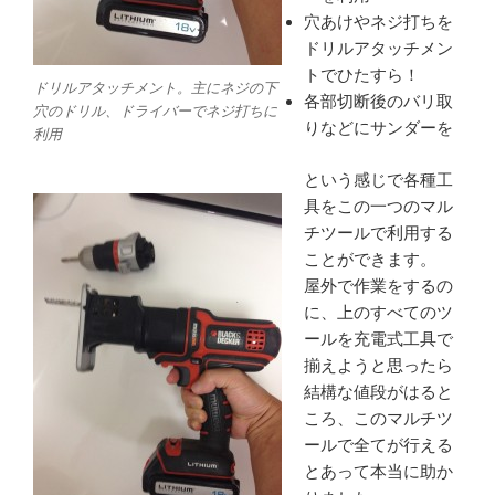
穴あけやネジ打ちを
ドリルアタッチメン
トでひたすら！
ドリルアタッチメント。主にネジの下
各部切断後のバリ取
穴のドリル、ドライバーでネジ打ちに
りなどにサンダーを
利用
という感じで各種工
具をこの一つのマル
チツールで利用する
ことができます。
屋外で作業をするの
に、上のすべてのツ
ールを充電式工具で
揃えようと思ったら
結構な値段がはると
ころ、このマルチツ
ールで全てが行える
とあって本当に助か