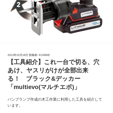
投
2013年10月18日
投稿者:
KOMINE
稿
【工具紹介】これ一台で切る、穴
日:
あけ、ヤスリがけが全部出来
る！ ブラック&デッカー
「multievo(マルチエボ)」
パンプランプ作成の木工作業に利用した工具を紹介して
います。