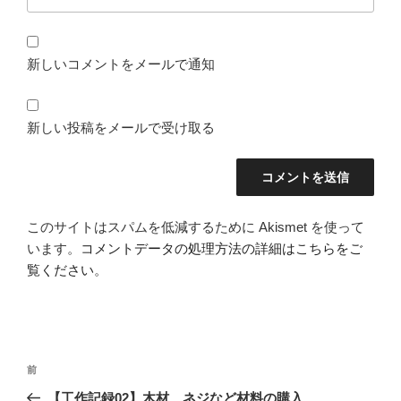
新しいコメントをメールで通知
新しい投稿をメールで受け取る
このサイトはスパムを低減するために Akismet を使って
います。
コメントデータの処理方法の詳細はこちらをご
覧ください
。
投
前
前
稿
の
【工作記録02】木材、ネジなど材料の購入