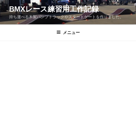
コ
BMXレース練習用工作記録
ン
持ち運べる木製パンプトラックやスタートゲートを作りました。
テ
ン
ツ
メニュー
へ
ス
キ
ッ
プ