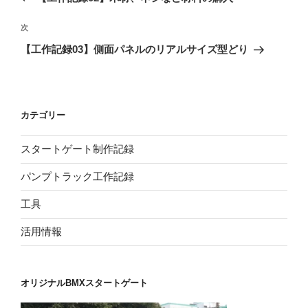
ナ
投
ビ
稿
次
次
ゲ
の
【工作記録03】側面パネルのリアルサイズ型どり
投
ー
稿
シ
ョ
カテゴリー
ン
スタートゲート制作記録
パンプトラック工作記録
工具
活用情報
オリジナルBMXスタートゲート