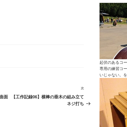
起伏のあるコ
専用の練習コ
いじゃない。
次
次
の
曲面
【工作記録06】横棒の垂木の組み立て
投
ネジ打ち
稿