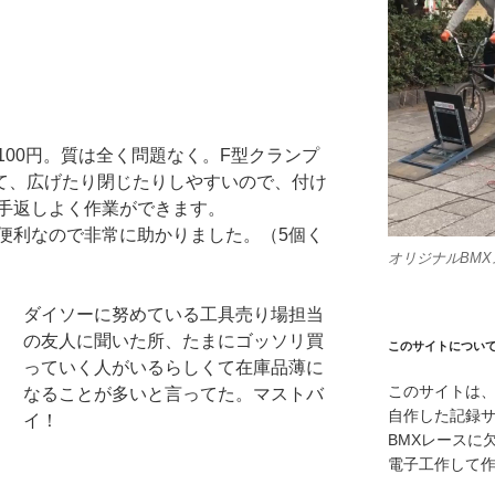
100円。質は全く問題なく。F型クランプ
て、広げたり閉じたりしやすいので、付け
手返しよく作業ができます。
便利なので非常に助かりました。（5個く
オリジナルBM
ダイソーに努めている工具売り場担当
の友人に聞いた所、たまにゴッソリ買
このサイトについ
っていく人がいるらしくて在庫品薄に
このサイトは、
なることが多いと言ってた。マストバ
自作した記録
イ！
BMXレースに
電子工作して