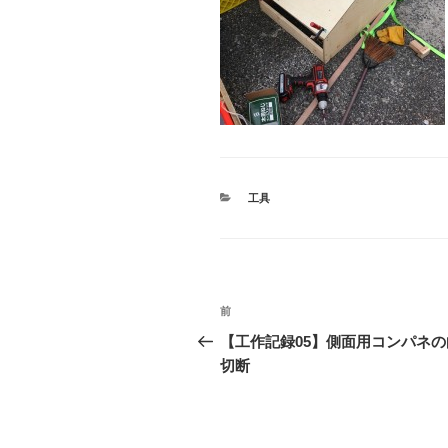
カ
工具
テ
ゴ
リ
ー
投
前
前
稿
の
【工作記録05】側面用コンパネの
投
切断
ナ
稿
ビ