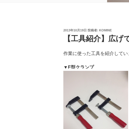
投
2013年10月19日
投稿者:
KOMINE
稿
【工具紹介】広げ
日:
作業に使った工具を紹介してい
▼F型クランプ