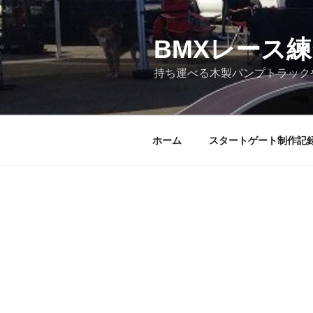
コ
ン
テ
BMXレース
ン
持ち運べる木製パンプトラック
ツ
へ
ス
キ
ホーム
スタートゲート制作記
ッ
プ