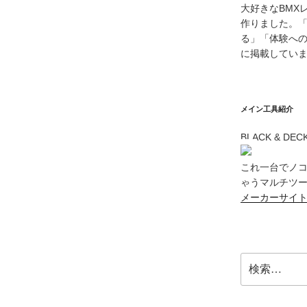
大好きなBMX
作りました。
る」「体験へ
に掲載してい
メイン工具紹介
BLACK & DE
これ一台でノ
ゃうマルチツール
メーカーサイ
検
索: