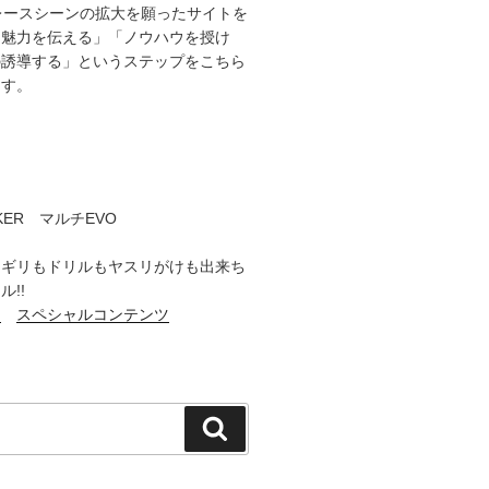
レースシーンの拡大を願ったサイトを
「魅力を伝える」「ノウハウを授け
の誘導する」というステップをこちら
ます。
CKER マルチEVO
コギリもドリルもヤスリがけも出来ち
!!
ト
スペシャルコンテンツ
検
索